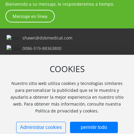
Bienvenido a su mensaje, le responderemos a tiempo.
Mensaje en línea
shawn@dsbmedical.com
0086-519-88363800
355 camino de Longjin, zona de
desarrollo económico de Changzhou,
COOKIES
provincia de Jiangsu, China
Nuestro sitio web utiliza cookies y tecnologías similares
para personalizar la publicidad que se le muestra y
ayudarlo a obtener la mejor experiencia en nuestro sitio
web. Para obtener más información, consulte nuestra
Política de privacidad y cookies.
Copyright©2022 Changzhou DSB Medical Co., Ltd. All Rights Reserved.
苏
ICP备19062360号-1
Administrar cookies
permitir todo
Política de privacidad
|
SEO