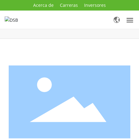
Acerca de
Carreras
Inversores
Productos & Servicios
Mercados
Noticias & Eventos
COVID-19
Contacte