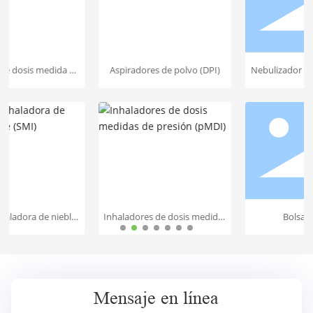
a de
Aspiradores de polvo (DPI)
Nebulizador piezoeléctrico de
)
la malla (MALLA)
bla
Inhaladores de dosis medidas
Bolsa de orina
de presión (pMDI)
Mensaje en línea