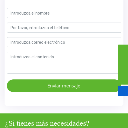
shawn@dsbmedical.com
‪+8618651272568‬
0086-519-88363800
Enviar mensaje
¿Si tienes más necesidades?